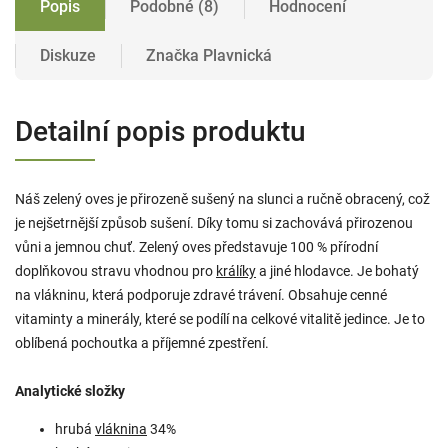
Popis
Podobné (8)
Hodnocení
Diskuze
Značka
Plavnická
Detailní popis produktu
Náš zelený oves je přirozeně sušený na slunci a ručně obracený, což
je nejšetrnější způsob sušení. Díky tomu si zachovává přirozenou
vůni a jemnou chuť. Zelený oves představuje 100 % přírodní
doplňkovou stravu vhodnou pro
králíky
a jiné hlodavce. Je bohatý
na vlákninu, která podporuje zdravé trávení. Obsahuje cenné
vitaminty a minerály, které se podílí na celkové vitalitě jedince. Je to
oblíbená pochoutka a příjemné zpestření.
Analytické složky
hrubá
vláknina
34%