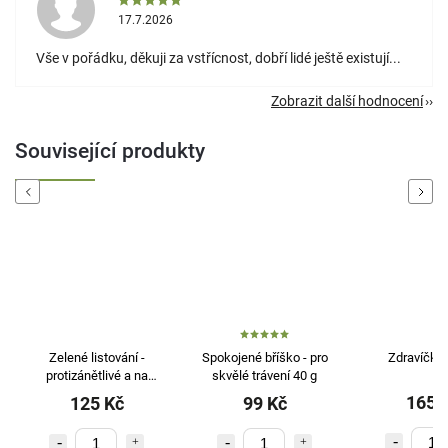
17.7.2026
Vše v pořádku, děkuji za vstřícnost, dobří lidé ještě existují...
Zobrazit další hodnocení
Související produkty
Previous
Next
Zelené listování -
Spokojené bříško - pro
Zdravíčko 
protizánětlivé a na
skvělé trávení 40 g
zažívání 40 g
165 
125 Kč
99 Kč