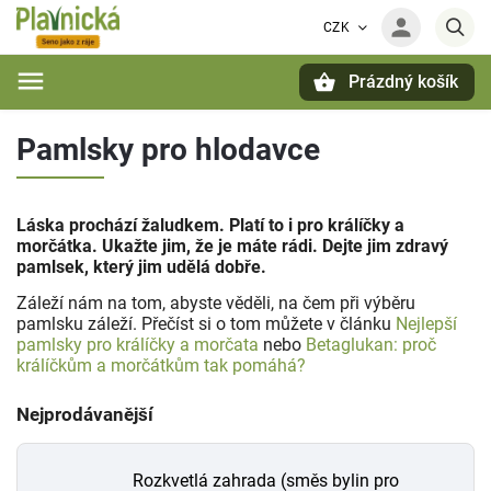
CZK
Prázdný košík
Hledat
Pamlsky pro hlodavce
Láska prochází žaludkem. Platí to i pro králíčky a
morčátka. Ukažte jim, že je máte rádi. Dejte jim zdravý
pamlsek, který jim udělá dobře.
Záleží nám na tom, abyste věděli, na čem při výběru
pamlsku záleží. Přečíst si o tom můžete v článku
Nejlepší
pamlsky pro králíčky a morčata
nebo
Betaglukan: proč
králíčkům a morčátkům tak pomáhá?
Nejprodávanější
Rozkvetlá zahrada (směs bylin pro