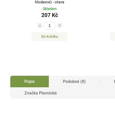
hlodavce) - otava
Skladem
207 Kč
Do košíku
Popis
Podobné (8)
Značka
Plavnická