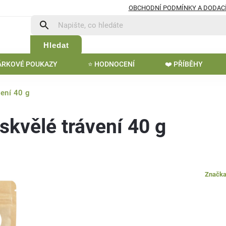
OBCHODNÍ PODMÍNKY A DODACÍ
Hledat
DÁRKOVÉ POUKAZY
⭐ HODNOCENÍ
❤️ PŘÍBĚHY
vení 40 g
skvělé trávení 40 g
Značk