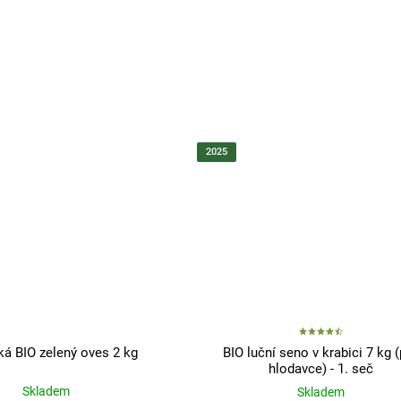
2025
ká BIO zelený oves 2 kg
BIO luční seno v krabici 7 kg 
hlodavce) - 1. seč
Skladem
Skladem