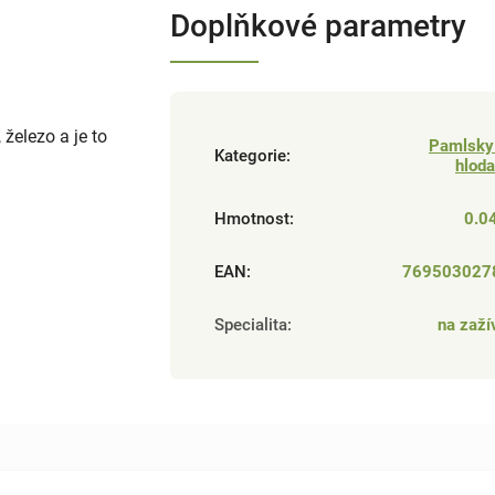
Doplňkové parametry
 železo a je to
Pamlsky
Kategorie
:
hlod
Hmotnost
:
0.0
EAN
:
769503027
Specialita
:
na zaží