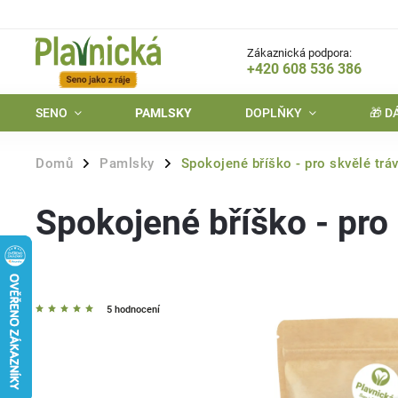
Zákaznická podpora:
+420 608 536 386
SENO
PAMLSKY
DOPLŇKY
🎁 
Domů
Pamlsky
Spokojené bříško - pro skvělé trá
/
/
Spokojené bříško - pro 
5 hodnocení