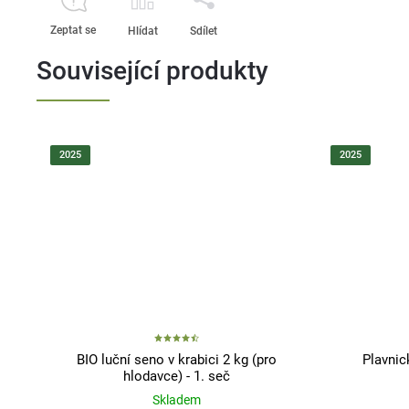
Zeptat se
Hlídat
Sdílet
Související produkty
2025
2025
BIO luční seno v krabici 2 kg (pro
Plavnic
hlodavce) - 1. seč
Skladem