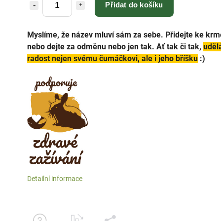
Přidat do košíku
Myslíme, že název mluví sám za sebe. Přidejte ke krm
nebo dejte za odměnu nebo jen tak. Ať tak či tak,
uděl
radost nejen svému čumáčkovi, ale i jeho bříšku
:)
Detailní informace