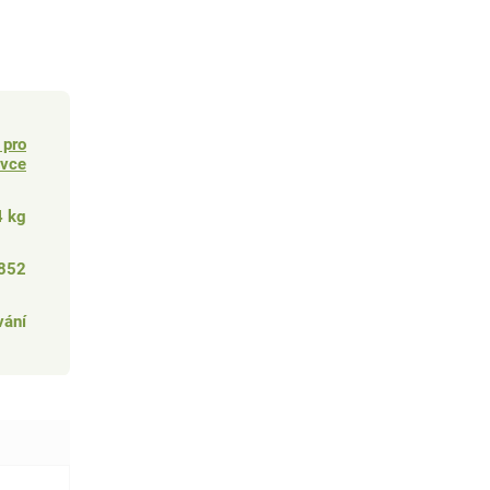
 pro
avce
4 kg
852
vání