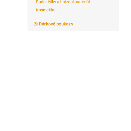
Podestýlky a hnízdní materiál
Kosmetika
🎁 Dárkové poukazy